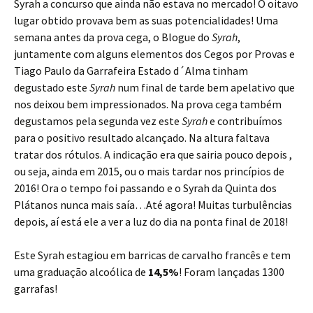
Syrah a concurso que ainda não estava no mercado! O oitavo
lugar obtido provava bem as suas potencialidades! Uma
semana antes da prova cega, o Blogue do
Syrah
,
juntamente com alguns elementos dos Cegos por Provas e
Tiago Paulo da Garrafeira Estado d´Alma tinham
degustado este
Syrah
num final de tarde bem apelativo que
nos deixou bem impressionados. Na prova cega também
degustamos pela segunda vez este
Syrah
e contribuímos
para o positivo resultado alcançado. Na altura faltava
tratar dos rótulos. A indicação era que sairia pouco depois ,
ou seja, ainda em 2015, ou o mais tardar nos princípios de
2016! Ora o tempo foi passando e o Syrah da Quinta dos
Plátanos nunca mais saía…Até agora! Muitas turbulências
depois, aí está ele a ver a luz do dia na ponta final de 2018!
Este Syrah estagiou em barricas de carvalho francês e tem
uma graduação alcoólica de
14,5%
! Foram lançadas 1300
garrafas!