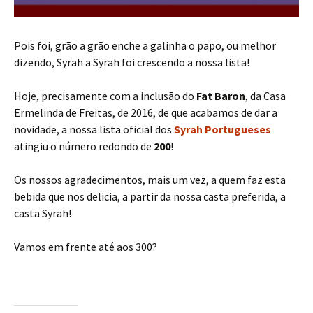
n
w
i
w
e
i
n
w
w
n
d
i
w
d
o
n
i
o
w
d
Pois foi, grão a grão enche a galinha o papo, ou melhor
n
w
)
o
d
)
w
dizendo, Syrah a Syrah foi crescendo a nossa lista!
o
)
w
)
Hoje, precisamente com a inclusão do
Fat Baron
, da Casa
Ermelinda de Freitas, de 2016, de que acabamos de dar a
novidade, a nossa lista oficial dos
Syrah Portugueses
atingiu o número redondo de
200
!
Os nossos agradecimentos, mais um vez, a quem faz esta
bebida que nos delicia, a partir da nossa casta preferida, a
casta Syrah!
Vamos em frente até aos 300?