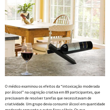
e
i
n
w
w
n
d
i
w
d
o
n
i
o
w
d
n
w
)
o
d
)
w
o
)
w
)
O médico examinou os efeitos da “intoxicação moderada
por álcool” na cognição criativa em 89 participantes, que
precisavam de resolver tarefas que necessitavam de
criatividade. Um grupo devia consumir álcool em quantidade
moderada enquanto o outro ficou sóbrio. Os que