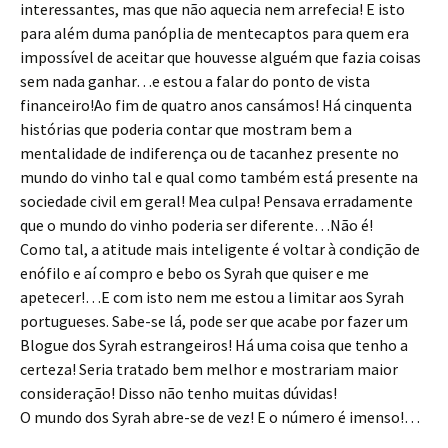
interessantes, mas que não aquecia nem arrefecia! E isto
para além duma panóplia de mentecaptos para quem era
impossível de aceitar que houvesse alguém que fazia coisas
sem nada ganhar…e estou a falar do ponto de vista
financeiro!Ao fim de quatro anos cansámos! Há cinquenta
histórias que poderia contar que mostram bem a
mentalidade de indiferença ou de tacanhez presente no
mundo do vinho tal e qual como também está presente na
sociedade civil em geral! Mea culpa! Pensava erradamente
que o mundo do vinho poderia ser diferente…Não é!
Como tal, a atitude mais inteligente é voltar à condição de
enófilo e aí compro e bebo os Syrah que quiser e me
apetecer!…E com isto nem me estou a limitar aos Syrah
portugueses. Sabe-se lá, pode ser que acabe por fazer um
Blogue dos Syrah estrangeiros! Há uma coisa que tenho a
certeza! Seria tratado bem melhor e mostrariam maior
consideração! Disso não tenho muitas dúvidas!
O mundo dos Syrah abre-se de vez! E o número é imenso!…