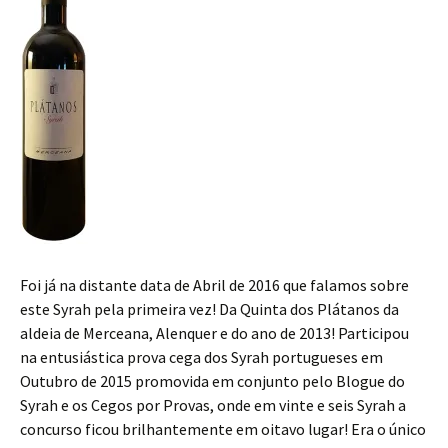
O
d
n
s
e
p
o
s
i
n
e
w
i
n
s
n
)
n
n
i
s
n
e
n
i
e
w
n
n
w
w
e
n
w
i
w
e
i
n
w
w
n
d
i
w
d
o
n
i
o
w
d
n
w
)
o
d
)
w
o
)
w
)
Foi já na distante data de Abril de 2016 que falamos sobre
este Syrah pela primeira vez! Da Quinta dos Plátanos da
aldeia de Merceana, Alenquer e do ano de 2013! Participou
na entusiástica prova cega dos Syrah portugueses em
Outubro de 2015 promovida em conjunto pelo Blogue do
Syrah e os Cegos por Provas, onde em vinte e seis Syrah a
concurso ficou brilhantemente em oitavo lugar! Era o único