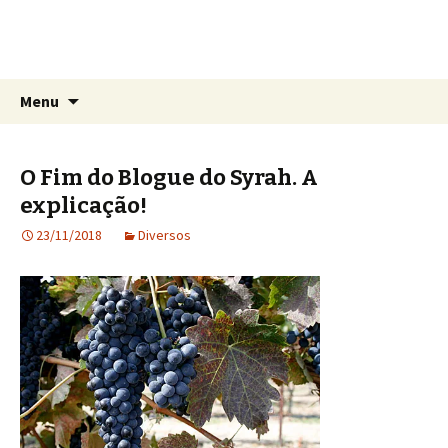
O Blogue do Syrah
Isto não é vinho, isto é Syrah!
Skip
Search
Menu
to
for:
content
O Fim do Blogue do Syrah. A
explicação!
23/11/2018
Diversos