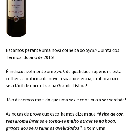
n
w
)
o
d
)
w
o
)
w
)
Estamos perante uma nova colheita do
Syrah
Quinta dos
Termos, do ano de 2015!
É indiscutivelmente um
Syrah
de qualidade superior e esta
colheita confirma de novo a sua excelência, embora não
seja fácil de encontrar na Grande Lisboa!
Já o dissemos mais do que uma vez e continua a ser verdade!
As notas de prova que escolhemos dizem que
“é rico de cor,
tem aroma intenso e torna-se muito atraente na boca,
graças aos seus taninos aveludados”
, e tem uma