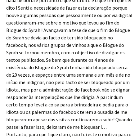
nada de borla e portanto o que será dito é o que tem que ser
dito ! Senti a necessidade de fazer esta declaração porque
houve algumas pessoas que pessoalmente ou por via digital
questionaram-me sobre o motivo que levou ao fim do
Blogue do Syrah ! Avançavam a tese de que o fim do Blogue
do Syrah se devia ao facto de ter sido bloqueado no
facebook, nos vários grupos de vinhos a que o Blogue do
Syrah se tornou membro, com o objectivo de divulgar os
textos publicados. Se bem que durante os 4 anos de
existência do Blogue do Syrah tenha sido bloqueado cerca
de 20 vezes, a espaços entre uma semana e um mês e de no
início me indignar, não pelo facto de ser bloqueado por um
idiota, mas por a administração do facebook não se dignar
responder às interpelações que lhe dirigia. A partir dum
certo tempo levei a coisa para a brincadeira e pedia para o
idiota ou os palermas do facebook terem a ousadia de me
bloquearem apesar das visitas continuarem a subir! Quando
passei a fazer isso, deixaram de me bloquear !…
Portanto, para que fique claro, não foi este o motivo para o