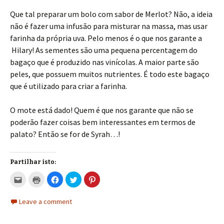
Que tal preparar um bolo com sabor de Merlot? Não, a ideia
não é fazer uma infusão para misturar na massa, mas usar
farinha da própria uva. Pelo menos é o que nos garante a
Hilary! As sementes são uma pequena percentagem do
bagaço que é produzido nas vinícolas. A maior parte são
peles, que possuem muitos nutrientes. É todo este bagaço
que é utilizado para criar a farinha.
O mote está dado! Quem é que nos garante que não se
poderão fazer coisas bem interessantes em termos de
palato? Então se for de Syrah…!
Partilhar isto:
C
C
C
C
C
l
l
l
l
l
i
i
i
i
i
c
c
c
c
c
Leave a comment
k
k
k
k
k
t
t
t
t
t
o
o
o
o
o
e
p
s
s
s