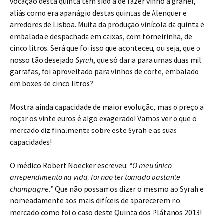
vocação desta quinta tem sido a de fazer vinho a granel,
aliás como era apanágio destas quintas de Alenquer e
arredores de Lisboa. Muita da produção vinícola da quinta é
embalada e despachada em caixas, com torneirinha, de
cinco litros. Será que foi isso que aconteceu, ou seja, que o
nosso tão desejado
Syrah
, que só daria para umas duas mil
garrafas, foi aproveitado para vinhos de corte, embalado
em boxes de cinco litros?
Mostra ainda capacidade de maior evolução, mas o preço a
roçar os vinte euros é algo exagerado! Vamos ver o que o
mercado diz finalmente sobre este Syrah e as suas
capacidades!
O médico Robert Noecker escreveu:
“O meu único
arrependimento na vida, foi não ter tomado bastante
champagne.”
Que não possamos dizer o mesmo ao Syrah e
nomeadamente aos mais difíceis de aparecerem no
mercado como foi o caso deste Quinta dos Plátanos 2013!