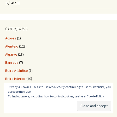
12/04/2018
Categorias
Açores
(1)
Alentejo
(128)
Algarve
(18)
Bairrada
(7)
Beira Atlântico
(1)
Beira Interior
(10)
Dão
(5)
Privacy & Cookies: This site uses cookies. By continuing to use this website, you
agree to their use.
Diversos
(310)
To find out more, including how to control cookies, see here:
Cookie Policy
Douro
(16)
Lisboa
(72)